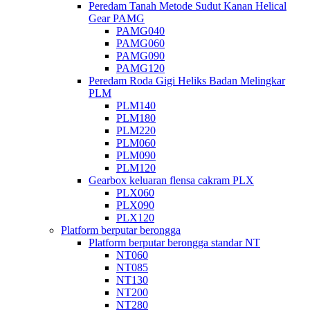
Peredam Tanah Metode Sudut Kanan Helical
Gear PAMG
PAMG040
PAMG060
PAMG090
PAMG120
Peredam Roda Gigi Heliks Badan Melingkar
PLM
PLM140
PLM180
PLM220
PLM060
PLM090
PLM120
Gearbox keluaran flensa cakram PLX
PLX060
PLX090
PLX120
Platform berputar berongga
Platform berputar berongga standar NT
NT060
NT085
NT130
NT200
NT280