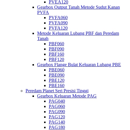
PVEA120
Gearbox Output Tanah Metode Sudut Kanan
PVFA
PVFA060
PVFA090
PVFA120
Metode Keluaran Lubang PBF dan Peredam
Tanah
PBF060
PBF090
PBF160
PBF120
Gearbox Flange Bulat Keluaran Lubang PBE
PBE060
PBE090
PBE120
PBE160
Peredam Planet Seri Presisi Tinggi
Gearbox Keluaran Metode PAG
PAG040
PAG060
PAG090
PAG120
PAG140
PAG180