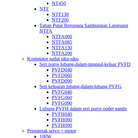
NT450
NTF
NTF130
NTF200
Tahap Putar Berongga Sambungan Langsung
NTFA
NTFA060
NTFA085
NTFA130
NTFA200
Komutator sudut siku-siku
Seri poros lubang-dalam-tunggal-keluar PVFD
PVFD040
PVFD060
PVFD090
Seri keluaran lubang-dalam-lubang PVFG
PVFG040
PVFG060
PVFG090
Lubang PVFH dalam seri poros outlet ganda
PVFH040
PVFH060
PVFH090
Penggerak servo + motor
100W