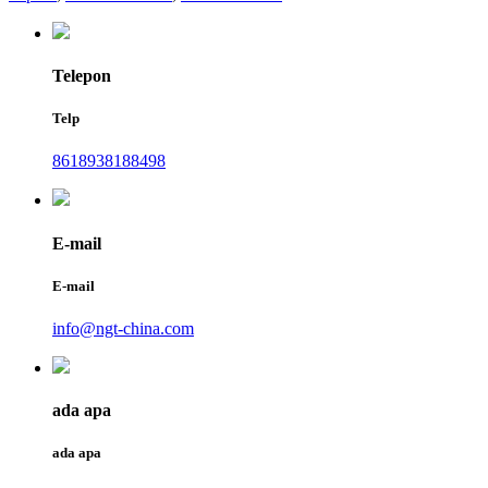
Telepon
Telp
8618938188498
E-mail
E-mail
info@ngt-china.com
ada apa
ada apa