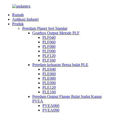
Rumah
Aplikasi Industri
Produk
Peredam Planet Seri Standar
Gearbox Output Metode PLF
PLF040
PLF060
PLF080
PLF090
PLF120
PLF160
Peredam keluaran flensa bulat PLE
PLE040
PLE060
PLE080
PLE090
PLE120
PLE160
Peredam Output Flange Bulat Sudut Kanan
PVEA
PVEA060
PVEA090