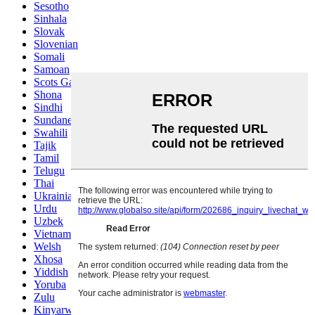
Sesotho
Sinhala
Slovak
Slovenian
Somali
Samoan
Scots Gaelic
Shona
Sindhi
Sundanese
Swahili
Tajik
Tamil
Telugu
Thai
Ukrainian
Urdu
Uzbek
Vietnamese
Welsh
Xhosa
Yiddish
Yoruba
Zulu
Kinyarwanda