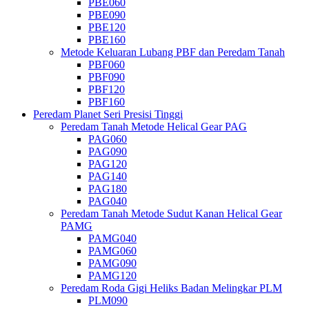
PBE060
PBE090
PBE120
PBE160
Metode Keluaran Lubang PBF dan Peredam Tanah
PBF060
PBF090
PBF120
PBF160
Peredam Planet Seri Presisi Tinggi
Peredam Tanah Metode Helical Gear PAG
PAG060
PAG090
PAG120
PAG140
PAG180
PAG040
Peredam Tanah Metode Sudut Kanan Helical Gear
PAMG
PAMG040
PAMG060
PAMG090
PAMG120
Peredam Roda Gigi Heliks Badan Melingkar PLM
PLM090