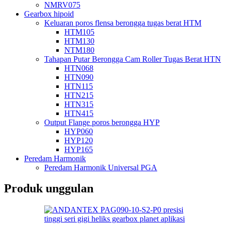
NMRV075
Gearbox hipoid
Keluaran poros flensa berongga tugas berat HTM
HTM105
HTM130
NTM180
Tahapan Putar Berongga Cam Roller Tugas Berat HTN
HTN068
HTN090
HTN115
HTN215
HTN315
HTN415
Output Flange poros berongga HYP
HYP060
HYP120
HYP165
Peredam Harmonik
Peredam Harmonik Universal PGA
Produk unggulan