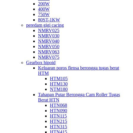
200W
400W
750W
80ST-1KW
peredam gigi cacing
NMRV025
NMRV030
NMRV040
NMRV050
NMRV063
NMRV075
Gearbox hipoid
Keluaran poros flensa berongga tugas berat
HTM
HTM105
HTM130
NTM180
Tahapan Putar Berongga Cam Roller Tugas
Berat HTN
HTN068
HTN090
HTN115
HTN215
HTN315
HTN415