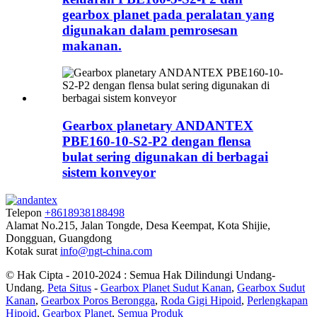
gearbox planet pada peralatan yang
digunakan dalam pemrosesan
makanan.
Gearbox planetary ANDANTEX
PBE160-10-S2-P2 dengan flensa
bulat sering digunakan di berbagai
sistem konveyor
Telepon
+8618938188498
Alamat
No.215, Jalan Tongde, Desa Keempat, Kota Shijie,
Dongguan, Guangdong
Kotak surat
info@ngt-china.com
© Hak Cipta - 2010-2024 : Semua Hak Dilindungi Undang-
Undang.
Peta Situs
-
Gearbox Planet Sudut Kanan
,
Gearbox Sudut
Kanan
,
Gearbox Poros Berongga
,
Roda Gigi Hipoid
,
Perlengkapan
Hipoid
,
Gearbox Planet
,
Semua Produk