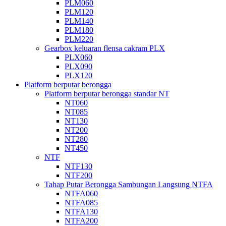
PLM060
PLM120
PLM140
PLM180
PLM220
Gearbox keluaran flensa cakram PLX
PLX060
PLX090
PLX120
Platform berputar berongga
Platform berputar berongga standar NT
NT060
NT085
NT130
NT200
NT280
NT450
NTF
NTF130
NTF200
Tahap Putar Berongga Sambungan Langsung NTFA
NTFA060
NTFA085
NTFA130
NTFA200