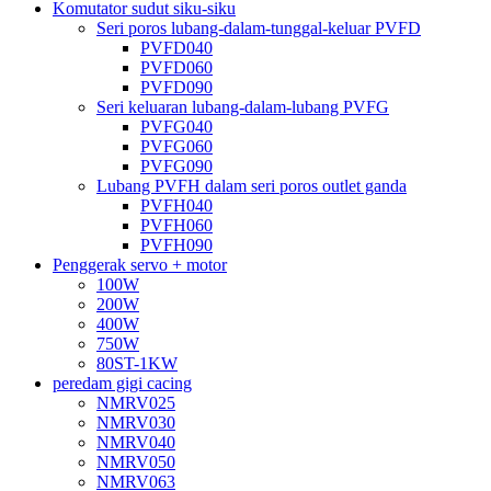
Komutator sudut siku-siku
Seri poros lubang-dalam-tunggal-keluar PVFD
PVFD040
PVFD060
PVFD090
Seri keluaran lubang-dalam-lubang PVFG
PVFG040
PVFG060
PVFG090
Lubang PVFH dalam seri poros outlet ganda
PVFH040
PVFH060
PVFH090
Penggerak servo + motor
100W
200W
400W
750W
80ST-1KW
peredam gigi cacing
NMRV025
NMRV030
NMRV040
NMRV050
NMRV063