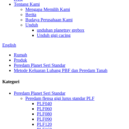
Tentang Kami
Mengapa Memilih Kami
Berita
Budaya Perusahaan Kami
Unduh
unduhan planetray grebox
Unduh gigi cacing
English
Rumah
Produk
Peredam Planet Seri Standar
Metode Keluaran Lubang PBF dan Peredam Tanah
Kategori
Peredam Planet Seri Standar
Peredam flensa gigi lurus standar PLF
PLF040
PLF060
PLF080
PLF090
PLF120