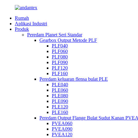
Rumah
Aplikasi Industri
Produk
Peredam Planet Seri Standar
Gearbox Output Metode PLF
PLF040
PLF060
PLF080
PLF090
PLF120
PLF160
Peredam keluaran flensa bulat PLE
PLE040
PLE060
PLE080
PLE090
PLE120
PLE160
Peredam Output Flange Bulat Sudut Kanan PVE
PVEA060
PVEA090
PVEA120