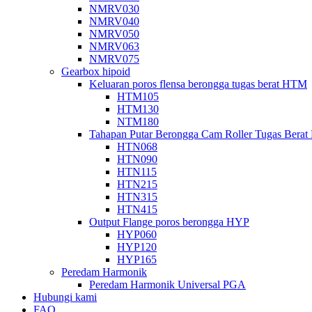
NMRV030
NMRV040
NMRV050
NMRV063
NMRV075
Gearbox hipoid
Keluaran poros flensa berongga tugas berat HTM
HTM105
HTM130
NTM180
Tahapan Putar Berongga Cam Roller Tugas Bera
HTN068
HTN090
HTN115
HTN215
HTN315
HTN415
Output Flange poros berongga HYP
HYP060
HYP120
HYP165
Peredam Harmonik
Peredam Harmonik Universal PGA
Hubungi kami
FAQ