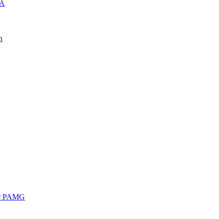
FA
h
ar PAMG