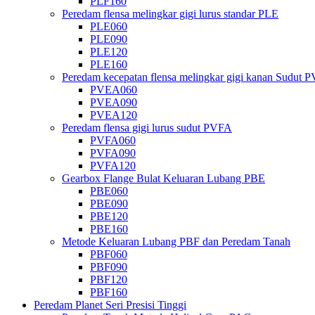
PLF160
Peredam flensa melingkar gigi lurus standar PLE
PLE060
PLE090
PLE120
PLE160
Peredam kecepatan flensa melingkar gigi kanan Sudut
PVEA060
PVEA090
PVEA120
Peredam flensa gigi lurus sudut PVFA
PVFA060
PVFA090
PVFA120
Gearbox Flange Bulat Keluaran Lubang PBE
PBE060
PBE090
PBE120
PBE160
Metode Keluaran Lubang PBF dan Peredam Tanah
PBF060
PBF090
PBF120
PBF160
Peredam Planet Seri Presisi Tinggi