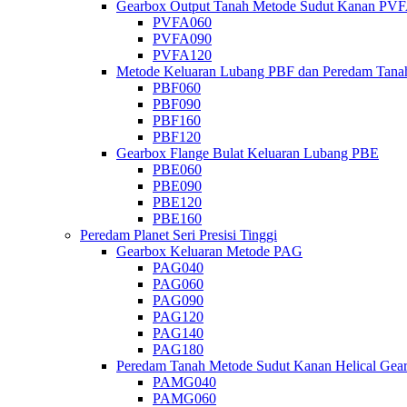
Gearbox Output Tanah Metode Sudut Kanan PV
PVFA060
PVFA090
PVFA120
Metode Keluaran Lubang PBF dan Peredam Tana
PBF060
PBF090
PBF160
PBF120
Gearbox Flange Bulat Keluaran Lubang PBE
PBE060
PBE090
PBE120
PBE160
Peredam Planet Seri Presisi Tinggi
Gearbox Keluaran Metode PAG
PAG040
PAG060
PAG090
PAG120
PAG140
PAG180
Peredam Tanah Metode Sudut Kanan Helical Ge
PAMG040
PAMG060