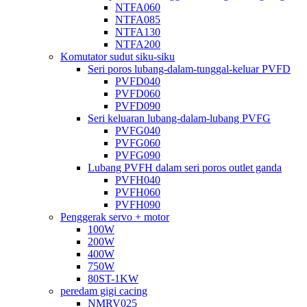
NTFA060
NTFA085
NTFA130
NTFA200
Komutator sudut siku-siku
Seri poros lubang-dalam-tunggal-keluar PVFD
PVFD040
PVFD060
PVFD090
Seri keluaran lubang-dalam-lubang PVFG
PVFG040
PVFG060
PVFG090
Lubang PVFH dalam seri poros outlet ganda
PVFH040
PVFH060
PVFH090
Penggerak servo + motor
100W
200W
400W
750W
80ST-1KW
peredam gigi cacing
NMRV025