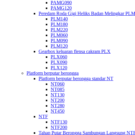
PAMG090
PAMG120
Peredam Roda Gigi Heliks Badan Melingkar PL
PLM140
PLM180
PLM220
PLM060
PLM090
PLM120
Gearbox keluaran flensa cakram PLX
PLX060
PLX090
PLX120
Platform berputar berongga
Platform berputar berongga standar NT
NT060
NT085
NT130
NT200
NT280
NT450
NTF
NTF130
NTF200
Tahap Putar Berongga Sambungan Langsung NT