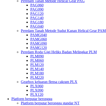
Peredam Tanah Metode Helical Gear PAG
PAG060
PAG090
PAG120
PAG140
PAG180
PAG040
Peredam Tanah Metode Sudut Kanan Helical Gear PA
PAMG040
PAMG060
PAMG090
PAMG120
Peredam Roda Gigi Heliks Badan Melingkar PLM
PLM090
PLM060
PLM120
PLM140
PLM180
PLM220
Gearbox keluaran flensa cakram PLX
PLX060
PLX090
PLX120
Platform berputar berongga
Platform berputar berongga standar NT