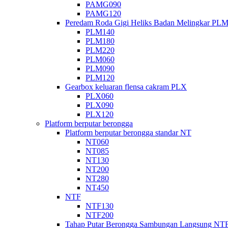
PAMG090
PAMG120
Peredam Roda Gigi Heliks Badan Melingkar PL
PLM140
PLM180
PLM220
PLM060
PLM090
PLM120
Gearbox keluaran flensa cakram PLX
PLX060
PLX090
PLX120
Platform berputar berongga
Platform berputar berongga standar NT
NT060
NT085
NT130
NT200
NT280
NT450
NTF
NTF130
NTF200
Tahap Putar Berongga Sambungan Langsung NT