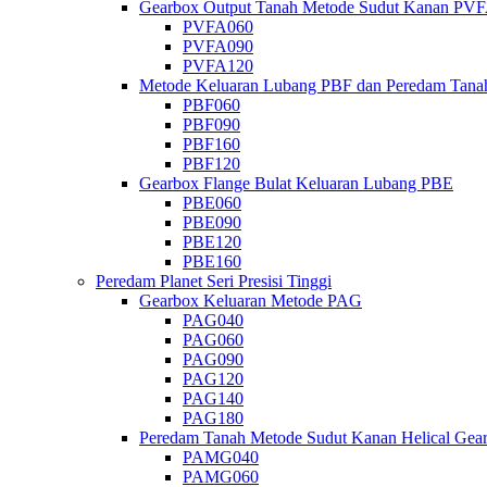
Gearbox Output Tanah Metode Sudut Kanan PV
PVFA060
PVFA090
PVFA120
Metode Keluaran Lubang PBF dan Peredam Tana
PBF060
PBF090
PBF160
PBF120
Gearbox Flange Bulat Keluaran Lubang PBE
PBE060
PBE090
PBE120
PBE160
Peredam Planet Seri Presisi Tinggi
Gearbox Keluaran Metode PAG
PAG040
PAG060
PAG090
PAG120
PAG140
PAG180
Peredam Tanah Metode Sudut Kanan Helical Ge
PAMG040
PAMG060