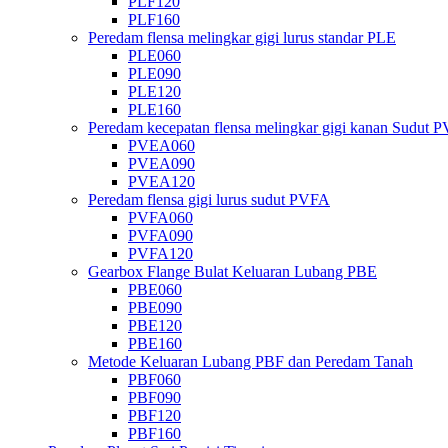
PLF120
PLF160
Peredam flensa melingkar gigi lurus standar PLE
PLE060
PLE090
PLE120
PLE160
Peredam kecepatan flensa melingkar gigi kanan Sudut
PVEA060
PVEA090
PVEA120
Peredam flensa gigi lurus sudut PVFA
PVFA060
PVFA090
PVFA120
Gearbox Flange Bulat Keluaran Lubang PBE
PBE060
PBE090
PBE120
PBE160
Metode Keluaran Lubang PBF dan Peredam Tanah
PBF060
PBF090
PBF120
PBF160