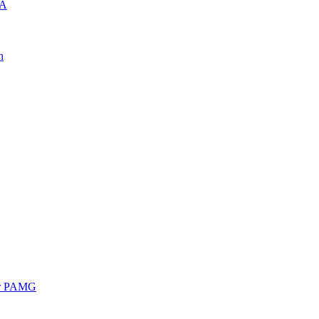
FA
h
ar PAMG