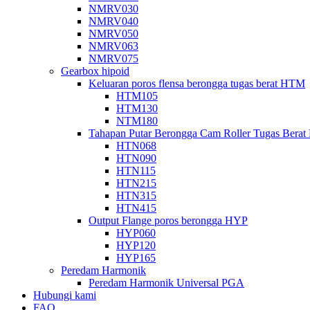
NMRV030
NMRV040
NMRV050
NMRV063
NMRV075
Gearbox hipoid
Keluaran poros flensa berongga tugas berat HTM
HTM105
HTM130
NTM180
Tahapan Putar Berongga Cam Roller Tugas Bera
HTN068
HTN090
HTN115
HTN215
HTN315
HTN415
Output Flange poros berongga HYP
HYP060
HYP120
HYP165
Peredam Harmonik
Peredam Harmonik Universal PGA
Hubungi kami
FAQ