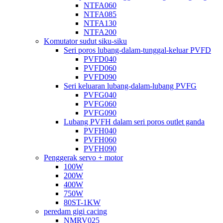
NTFA060
NTFA085
NTFA130
NTFA200
Komutator sudut siku-siku
Seri poros lubang-dalam-tunggal-keluar PVFD
PVFD040
PVFD060
PVFD090
Seri keluaran lubang-dalam-lubang PVFG
PVFG040
PVFG060
PVFG090
Lubang PVFH dalam seri poros outlet ganda
PVFH040
PVFH060
PVFH090
Penggerak servo + motor
100W
200W
400W
750W
80ST-1KW
peredam gigi cacing
NMRV025