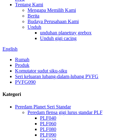
Tentang Kami
Mengapa Memilih Kami
Berita
Budaya Perusahaan Kami
Unduh
unduhan planetray grebox
Unduh gigi cacing
English
Rumah
Produk
Komutator sudut siku-siku
Seri keluaran lubang-dalam-lubang PVFG
PVFG090
Kategori
Peredam Planet Seri Standar
Peredam flensa gigi lurus standar PLF
PLF040
PLF060
PLF080
PLF090