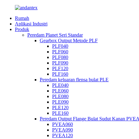
Rumah
Aplikasi Industri
Produk
Peredam Planet Seri Standar
Gearbox Output Metode PLF
PLF040
PLF060
PLF080
PLF090
PLF120
PLF160
Peredam keluaran flensa bulat PLE
PLE040
PLE060
PLE080
PLE090
PLE120
PLE160
Peredam Output Flange Bulat Sudut Kanan PVE
PVEA060
PVEA090
PVEA120