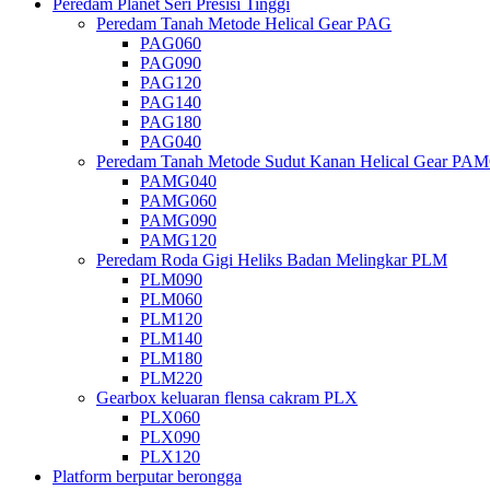
Peredam Planet Seri Presisi Tinggi
Peredam Tanah Metode Helical Gear PAG
PAG060
PAG090
PAG120
PAG140
PAG180
PAG040
Peredam Tanah Metode Sudut Kanan Helical Gear PA
PAMG040
PAMG060
PAMG090
PAMG120
Peredam Roda Gigi Heliks Badan Melingkar PLM
PLM090
PLM060
PLM120
PLM140
PLM180
PLM220
Gearbox keluaran flensa cakram PLX
PLX060
PLX090
PLX120
Platform berputar berongga