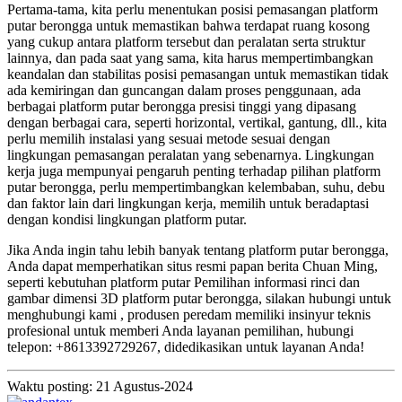
Pertama-tama, kita perlu menentukan posisi pemasangan platform
putar berongga untuk memastikan bahwa terdapat ruang kosong
yang cukup antara platform tersebut dan peralatan serta struktur
lainnya, dan pada saat yang sama, kita harus mempertimbangkan
keandalan dan stabilitas posisi pemasangan untuk memastikan tidak
ada kemiringan dan guncangan dalam proses penggunaan, ada
berbagai platform putar berongga presisi tinggi yang dipasang
dengan berbagai cara, seperti horizontal, vertikal, gantung, dll., kita
perlu memilih instalasi yang sesuai metode sesuai dengan
lingkungan pemasangan peralatan yang sebenarnya. Lingkungan
kerja juga mempunyai pengaruh penting terhadap pilihan platform
putar berongga, perlu mempertimbangkan kelembaban, suhu, debu
dan faktor lain dari lingkungan kerja, memilih untuk beradaptasi
dengan kondisi lingkungan platform putar.
Jika Anda ingin tahu lebih banyak tentang platform putar berongga,
Anda dapat memperhatikan situs resmi papan berita Chuan Ming,
seperti kebutuhan platform putar Pemilihan informasi rinci dan
gambar dimensi 3D platform putar berongga, silakan hubungi untuk
menghubungi kami , produsen peredam memiliki insinyur teknis
profesional untuk memberi Anda layanan pemilihan, hubungi
telepon: +8613392729267, didedikasikan untuk layanan Anda!
Waktu posting: 21 Agustus-2024