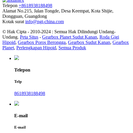
Telepon
+8618938188498
Alamat
No.215, Jalan Tongde, Desa Keempat, Kota Shijie,
Dongguan, Guangdong
Kotak surat
info@ngt-china.com
© Hak Cipta - 2010-2024 : Semua Hak Dilindungi Undang-
Undang.
Peta Situs
-
Gearbox Planet Sudut Kanan
,
Roda Gigi
Hipoid
,
Gearbox Poros Berongga
,
Gearbox Sudut Kanan
,
Gearbox
Planet
,
Perlengkapan Hipoid
,
Semua Produk
Telepon
Telp
8618938188498
E-mail
E-mail