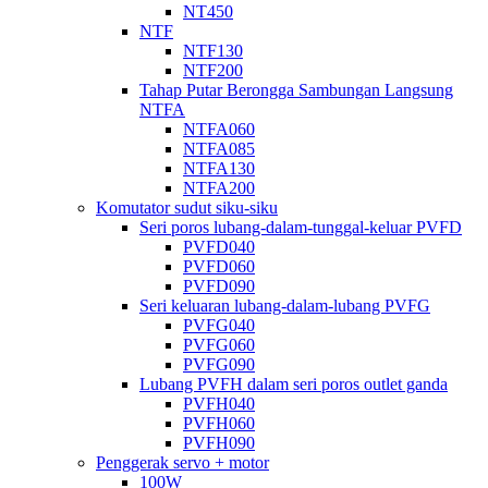
NT450
NTF
NTF130
NTF200
Tahap Putar Berongga Sambungan Langsung
NTFA
NTFA060
NTFA085
NTFA130
NTFA200
Komutator sudut siku-siku
Seri poros lubang-dalam-tunggal-keluar PVFD
PVFD040
PVFD060
PVFD090
Seri keluaran lubang-dalam-lubang PVFG
PVFG040
PVFG060
PVFG090
Lubang PVFH dalam seri poros outlet ganda
PVFH040
PVFH060
PVFH090
Penggerak servo + motor
100W