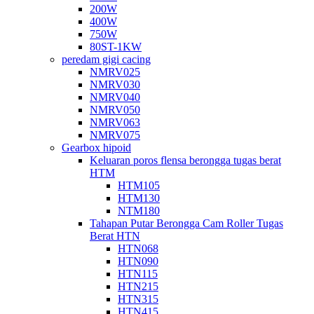
200W
400W
750W
80ST-1KW
peredam gigi cacing
NMRV025
NMRV030
NMRV040
NMRV050
NMRV063
NMRV075
Gearbox hipoid
Keluaran poros flensa berongga tugas berat
HTM
HTM105
HTM130
NTM180
Tahapan Putar Berongga Cam Roller Tugas
Berat HTN
HTN068
HTN090
HTN115
HTN215
HTN315
HTN415