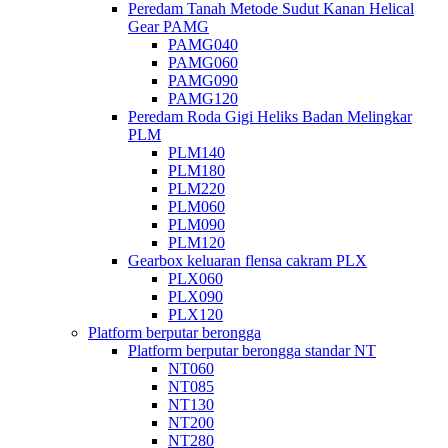
Peredam Tanah Metode Sudut Kanan Helical
Gear PAMG
PAMG040
PAMG060
PAMG090
PAMG120
Peredam Roda Gigi Heliks Badan Melingkar
PLM
PLM140
PLM180
PLM220
PLM060
PLM090
PLM120
Gearbox keluaran flensa cakram PLX
PLX060
PLX090
PLX120
Platform berputar berongga
Platform berputar berongga standar NT
NT060
NT085
NT130
NT200
NT280