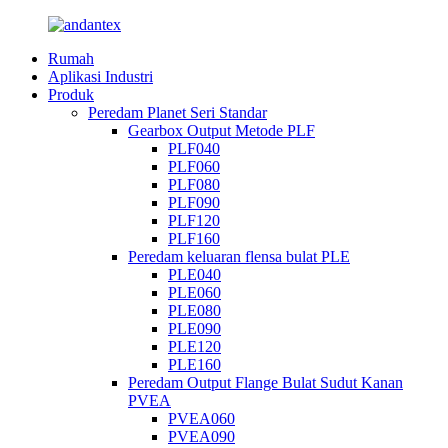
Rumah
Aplikasi Industri
Produk
Peredam Planet Seri Standar
Gearbox Output Metode PLF
PLF040
PLF060
PLF080
PLF090
PLF120
PLF160
Peredam keluaran flensa bulat PLE
PLE040
PLE060
PLE080
PLE090
PLE120
PLE160
Peredam Output Flange Bulat Sudut Kanan
PVEA
PVEA060
PVEA090