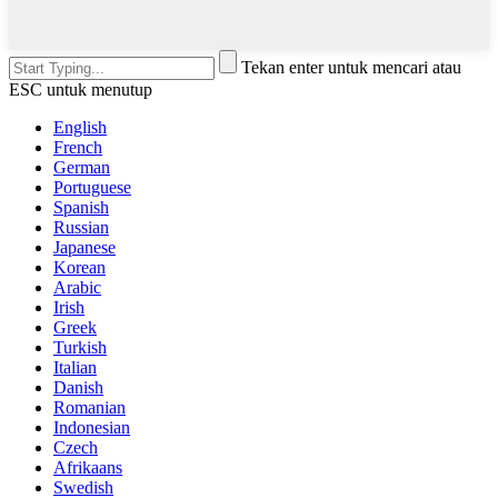
Tekan enter untuk mencari atau
ESC untuk menutup
English
French
German
Portuguese
Spanish
Russian
Japanese
Korean
Arabic
Irish
Greek
Turkish
Italian
Danish
Romanian
Indonesian
Czech
Afrikaans
Swedish