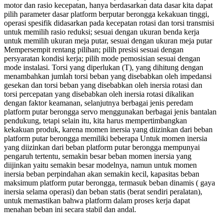
motor dan rasio kecepatan, hanya berdasarkan data dasar kita dapat
pilih parameter dasar platform berputar berongga kekakuan tinggi,
operasi spesifik didasarkan pada kecepatan rotasi dan torsi transmisi
untuk memilih rasio reduksi; sesuai dengan ukuran benda kerja
untuk memilih ukuran meja putar, sesuai dengan ukuran meja putar
Mempersempit rentang pilihan; pilih presisi sesuai dengan
persyaratan kondisi kerja; pilih mode pemosisian sesuai dengan
mode instalasi. Torsi yang diperlukan (T), yang dihitung dengan
menambahkan jumlah torsi beban yang disebabkan oleh impedansi
gesekan dan torsi beban yang disebabkan oleh inersia rotasi dan
torsi percepatan yang disebabkan oleh inersia rotasi dikalikan
dengan faktor keamanan, selanjutnya berbagai jenis peredam
platform putar berongga servo menggunakan berbagai jenis bantalan
pendukung, tetapi selain itu, kita harus mempertimbangkan
kekakuan produk, karena momen inersia yang diizinkan dari beban
platform putar berongga memiliki beberapa Untuk momen inersia
yang diizinkan dari beban platform putar berongga mempunyai
pengaruh tertentu, semakin besar beban momen inersia yang
diijinkan yaitu semakin besar modelnya, namun untuk momen
inersia beban perpindahan akan semakin kecil, kapasitas beban
maksimum platform putar berongga, termasuk beban dinamis ( gaya
inersia selama operasi) dan beban statis (berat sendiri peralatan),
untuk memastikan bahwa platform dalam proses kerja dapat
menahan beban ini secara stabil dan andal.