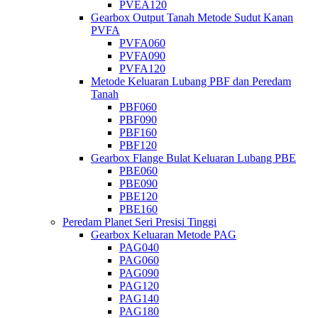
PVEA120
Gearbox Output Tanah Metode Sudut Kanan
PVFA
PVFA060
PVFA090
PVFA120
Metode Keluaran Lubang PBF dan Peredam
Tanah
PBF060
PBF090
PBF160
PBF120
Gearbox Flange Bulat Keluaran Lubang PBE
PBE060
PBE090
PBE120
PBE160
Peredam Planet Seri Presisi Tinggi
Gearbox Keluaran Metode PAG
PAG040
PAG060
PAG090
PAG120
PAG140
PAG180